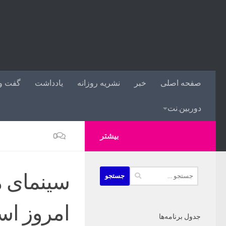
صفحه اصلی
خبر
نشریه روزانه
یادداشت
گفت و 
دوربین.نت
بیشتر
0
جستجو
سینمای م
برای:
امروز ا
جدول برنامه‌ها