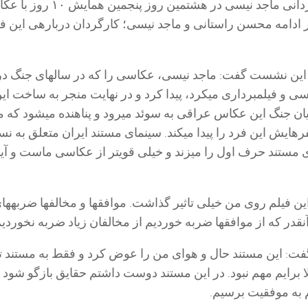
فیلم “آندو” به کارگردانی ماجد نیسی در هشتمین روز پنجمین
 ادامه محسن راستانی و ماجد نیسی؛ کارگردان دربارهی این فی
ین نشست گفت: ماجد نیسی، عکاسی را که در سالهای جنگ در
ی و فیلمبرداری میکرد، پیدا کرد و در نهایت منجر به ساخت ای
ایان جنگ این عکاس عراقی به سوئد میرود و پناهنده میشود که م
هایش این فرد را پیدا میکند. سینمای مستند ایران متعلق به ن
 مستند حرف اول را میزند و خیلی قویتر از عکاسی ماست و آی
این فیلم روی من خیلی تاثیر گذاشت. موافقها و مخالفها ضربهها
نقدر که از موافقها ضربه خوردیم از مخالفان زیاد ضربه نخوردیم
: این مستند حال و هوای من را عوض کرد و فقط به مستند ت
 برایم مهم نبود. در این مستند دوست داشتم حقایق بازگو شود 
 به موفقیت برسیم.