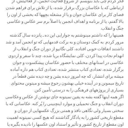
فکر کردم چی باید بنویسم. از شروع فعالیت انجمن، از فعالیتش، از
ارتباطی که با عکاسان بزرگ برقرار شده، یا از تلاش برای فراهم شدن
فضای کار برای عکاسان جوان و یا از مشغله بچهها که بخشی از اون را
بالا گفتم، یا از برنامه و اهداف انجمن یا اصلاً برم سر عکاس و عکاسی
جنگ و انقلاب.
همینها را که داشتم مینوشتم یه جوارایی این ده ـ پانزده سال گذشته
مرور کردم. به کمک دوستان و به برکت قدمهایی که تو انجمن آمد و شد
داشتند اتفاقات خوبی افتاده، کلی نگاتیو از دوران جنگ و انقلاب از
انهدام نجات پیدا کردن، کلی نمایشگاه برپا شده، چند تا سفر و اردوی
عکاسی در استانهای مختلف با حضور عکاسان پیشکسوت و جوان
برگزار شده، تعدادی کتاب منتشر شده، تعدادی کتاب هم داره آماده
میشه برای انتشار، که چه امروز دیده بشن و چه دیده نشن قطعاً در
تاریخ میمونن و در آینده خیلی بهشون رجوع میشه و میتونن محتوای
بسیاری از پروژههای فرهنگی را به درستی تأمین کنن.
اگر همه اینها گفته بشه به یقین نمیتونه جای نوشتن از عکاس وعکاسی
دوران انقلاب و جنگ تحمیلی و موارد اینچنینی را پُر کنه. عکاسانی که با
سختی بسیار ولی نگاهی نافذ و همتی بزرگ عکسهایی از دوران و
مقطع تاریخی کشور را به یادگار گذاشتند که هیچ کسی نمیتونه اهمیت
اون مقطع از تاریخ کشور و تأثیر و استناد اون عکسها را نادیده بگیره یا