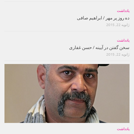
یادداشت
ده روز پر مهر / ابراهیم صافی
ژانویه 22, 2015
یادداشت
سخن گفتن در آیینه / حسن غفارى
ژانویه 22, 2015
یادداشت