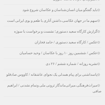
باید گفتگو میان انسان‌شناسان و عکاسان شروع شود
سهم ما در جهان عکاسی،داشتن آثاری با طعم و بوی ایرانی است
گزارش کارگاه سعید دستوری؛ نشست و برخواست با سوژه
عکس / کارگاه سعید دستوری / حامد فخاران
عکس / ششمین روز ۱۰ روز با عکاسان / وحید حسامیان
نشریه روزانه / شماره ششم / ۲۶ دی
پاسداشتی برای پیام همدلی یک نجوای عاشقانه / کاووس صادقلو
میراث‌فرهنگی،‌میراثی‌ماندگار ثروتی ملی وتمام نشدنی / ابراهیم
صافی