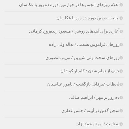
اعلام روزهای انجمن ها در چهارمین دوره ده روز با عکاسان
بیانیه سومین دوره ده روز با عکاسان
آغازی برای آینده‫ای روشن‬‬ / مسعود زنده‌‫روح کرمانی‬‬
روزهای فراموش نشدنی / یداله ولی زاده
روزهای سخت ولی شیرین / مریم منصوری
حیف از تمام شدن / کامیار کوشان
لحظات غیرقابل بازگشت / نامور عباسیان
ده روز پر مهر / ابراهیم صافی
سخن گفتن در آیینه / حسن غفارى
به نامت / امید محمد نژاد