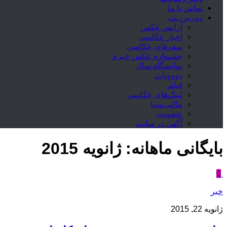
تماس با ما
دوربین.نت
آژانس عکس
اخبار عکاسی
سفرهای عکاسی
جشنواره عکس خبری
نمایشگاه سال
دووونات
فیلم
لینک‌های عکاسی
مالتی‌مدیا
عضویت
آگهی در سایت
بایگانی‌ ماهانه:
ژانویه 2015
0
خبر
ژانویه 22, 2015