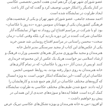
عضو شورای شهر تهران گردهم آمدن هفت انجمن تخصصی عکاسی
در کنار یکدیگر را ابتکار خوبی توصیف کرد و گفت که این کار باعث
ایجاد طراوت در نمایشگاه شده است.
احمد مسجد جامعی، عضو شورای شهر تهران و یکی از شخصیت‌های
فرهنگی کشورمان یکی از مهمانان سومین دوره «ده روز با عکاسان»
بود. او با شرکت در مراسم افتتاح این رویداد نه تنها از نمایشگاه آثار
عکاسان شرکت کننده در این دوره بازدید کرد بلکه وقتی کتاب «زمان
سخت» محسن راستانی در مراسم افتتاح رونمایی شد ضمن خرید
یکی از عکس‌های این کتاب از مجید سرسنگی مدیرعامل خانه
هنرمندان و مجید ملانوروزی مدیرکل هنرهای تجسمی وزارت فرهنگ و
ارشاد اسلامی نیز خواست هریک یک عکس از این مجموعه خریداری
کنند. او پس از دیدن آثار «ده روز با عکاسان» که در تمام گالری‌های
خانه هنرمندان به روی دیوار رفته بودند، به روابط عمومی انجمن
عکاسان ایران گفت:«این نمایشگاه ابتکار خوبی است. به ویژه امسال
که گروه‌های مختلف عکاسان در کنار هم جمع شدند و کارهایشان را
ارایه دادند. جمع شدن طیف‌های مختلف عکاسی به طراوت نمایشگاه
کمک کرده است. قطعا ایده‌ها و سوژه‌های جدیدی از این همدلی در
پیش رو خواهیم داشت.»
او افزود:«من به خانه هنرمندان و بویژه تشکل‌های عکاسی تبریک عرض