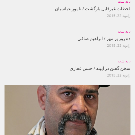
یادداشت
لحظات غیرقابل بازگشت / نامور عباسیان
ژانویه 22, 2015
یادداشت
ده روز پر مهر / ابراهیم صافی
ژانویه 22, 2015
یادداشت
سخن گفتن در آیینه / حسن غفارى
ژانویه 22, 2015