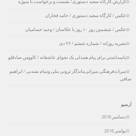
گزارش کارگاه سعید دستوری؛ نشست و برخواست با سوژه
عکس / کارگاه سعید دستوری / حامد فخاران
عکس / ششمین روز ۱۰ روز با عکاسان / وحید حسامیان
نشریه روزانه / شماره ششم / ۲۶ دی
پاسداشتی برای پیام همدلی یک نجوای عاشقانه / کاووس صادقلو
میراث‌فرهنگی،‌میراثی‌ماندگار ثروتی ملی وتمام نشدنی / ابراهیم
صافی
آرشیو
دسامبر 2016
نوامبر 2016