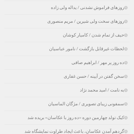
روزهای فراموش نشدنی / یداله ولی زاده
روزهای سخت ولی شیرین / مریم منصوری
حیف از تمام شدن / کامیار کوشان
لحظات غیرقابل بازگشت / نامور عباسیان
ده روز پر مهر / ابراهیم صافی
سخن گفتن در آیینه / حسن غفارى
به نامت / امید محمد نژاد
سمفونی زیبای تصویری / مژگان الماسیان
کیک تولد چهارمین دوره «ده روز با عکاسان» بریده شد
گردهم آمدن عکاسان، باعث ایجاد طراوت نمایشگاه شد