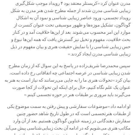
مدرن عنوان کرد:«کریستلر معتقد بود ۴ رویداد موجب شکل‌گیری
زیبایی شناسی مدرن شدند از جمله مطرح شدن هنر مدرن به شکل
رویداد تجسمی، ورود عناصر زیبایی شناسی و نمود آن به اشکال
گوناگون، تشکیل موزه‌ها و ظهور موسیقی تحت عنوان کنسرت از
موارد این امر محسوب می‌شوند. بعد از این‌ها خلاقیت آمد و در کنار
بحث خلاقیت، مفهوم و تخیل نیز گسترش یافت که همه این‌ها نبوغ و
حس زیبایی شناسی را با نمایش حقیقت هنری و بیان مفهوم در ذیل
زیبایی شناسی مدرن ایجاد کردند.»
سپس محمدرضا شریف‌زاده در پاسخ به این سوال که از زمان مطرح
شدن زیبایی شناسی در عرصه اجتماعی چه اتفاقاتی رخ داده است،
بیان کرد:«تحولات هنری ما را به جایی می‌رسانند که نیاز است به هنر به
عنوان یک علم نگاه کنیم، حال برای اینکه این تحولات از کجا صورت
می‌گیرند باید مروری بر طبقات هنر در حوزه تجسمی کینم.»
او ادامه داد:«موضوعات سفارشی و پیش رفتن به سمت موضوع یکی
از طبقات هنرتجسمی است که در طول تاریخ شاهد حضور چنین
سفارش دهندگانی در زمینه عناوین گوناگون هستیم. بعد از آن وارد
مکاتب هنری می‌شویم که در ادامه آن بحث زیبایی‌شناسی پیش می‌آید.