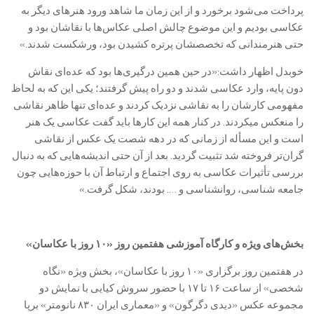
پرداخت می‌شود برخورد و از این زمان ما شاهد ورود هنرهای دیگر به
عکاسی بودیم و این موضوع چالش اصلی عکاس‌ها با نقاشان بود و
حتی هنرمندانی که تخصصشان پرتره کشیدن بود، ورشکست شدند.»
خوبدل اظهار داشت:«در حین همین درگیری‌ها بود که عده‌ای نقاش
دون پایه، وارد عکاسی شدند و دو راه پیش گرفتند؛ یکی این که به لحاظ
مفهومی کارشان را به نقاشی نزدیک کردند و عده‌ای تنها ظاهر نقاشی
را منعکس می‎کردند. در کنار همه این کارها باید گفت عکاسی یک هنر
است و این مسأله از زمانی که در دهه شصت یک عکس از نقاشی
گران‌تر فروخته شد تثبیت گردید. بعد از آن حتی اندیشه‌هایی که به دنبال
بررسی تأثیرات عکاسی به روی اجتماع و ارتباط آن با حوزه‌هایی چون
جامعه شناسی، روانشناسی و …. بودند، شکل گرفت.»
بخش‌های ویژه و کارگاه آموزشی هفتمین روز «۱۰ روز با عکاسان»
در هفتمین روز برگزاری «۱۰ روز با عکاسان»، بخش ویژه «نگاه
شخصی» از ساعت ۱۶ تا ۱۷ با حضور سروش کیایی با نمایش دو
مجموعه عکس «دیدی دگرگون» و «معماری ایران ۸۳۰ نانومتر» برپا