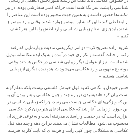
در خصوص عکاسی باید گفت این رشته هنوز بخش اعظمی از زیبایی
شناسی را پشت سر نگذاشته است چراکه کمتر سفارشی بوده، در بین
مکتب‌ها حضور داشته و به همین جهت مجبور بوده است این عناصر را
از ابتدا طی کند تا این که به این موضوع وارد شدند. وقتی وارد موضوع
شدند بایدچیزی به نام زیبایی شناسی و ارتباطش را با این هنر کشف
کنیم.»
شریف‌زاده تصریح کرد:«دو امر دیگر یعنی مادیت و بازنمایی که رفته
رفته از حالت گذشته و تکراری خود درآمده و به یک ایده عکاسانه تبدیل
شده است، نیز از عوامل دیگر زیبایی شناسی در عکس هستند. وقتی
موضوع مفهومی وارد عکاسی می‌شود شاهد پدیده دیگری از زیبایی
شاسی هستیم.»
حسن خوبدل با نگاهی که به قول خودش فلسفی نیست بلکه معلم‌گونه
است بیان کرد:«اندیشیدن درباره چند و چون عکاسی و هنر بودن آن به
این که ویژگی‌های عکاسی چیست می رسد، چرا که زیبایی‌شناسی در
این حوزه از زمانی آغاز شد که عکاسی ادعای هنر بودن کرد. عکاسی
ابزاری است که در خدمت و راستای مدرنیته است و به نوعی فرزند آن
محسوب می‌شود. مطالعات نشان می‌دهند در این دهه و چند دهه قبل
عکاسی به مشکلاتی چون کپی رایت و هزینه‌ای که بابت کار به هنرمند