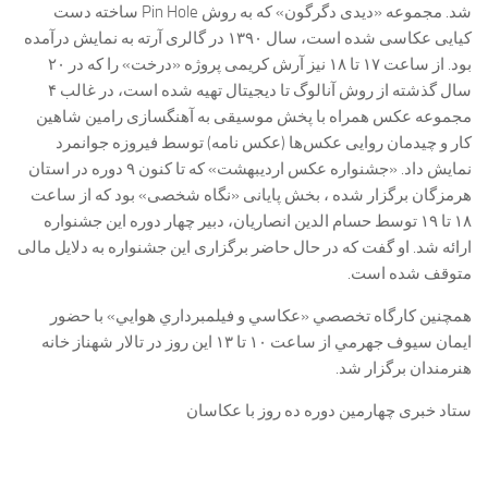
شد. مجموعه «دیدی دگرگون» که به روش Pin Hole ساخته دست
کیایی عکاسی شده است، سال ۱۳۹۰ در گالری آرته به نمایش درآمده
بود. از ساعت ۱۷ تا ۱۸ نیز آرش کریمی پروژه «درخت» را که در ۲۰
سال گذشته از روش آنالوگ تا دیجیتال تهیه شده است، در غالب ۴
مجموعه عکس همراه با پخش موسیقی به آهنگسازی رامین شاهین
کار و چیدمان روایی عکس‌ها (عکس نامه) توسط فیروزه جوانمرد
نمایش داد. «جشنواره عکس اردیبهشت» که تا کنون ۹ دوره در استان
هرمزگان برگزار شده ، بخش پایانی «نگاه شخصی» بود که از ساعت
۱۸ تا ۱۹ توسط حسام الدین انصاریان، دبیر چهار دوره این جشنواره
ارائه شد. او گفت که در حال حاضر برگزاری این جشنواره به دلایل مالی
متوقف شده است.
همچنین کارگاه تخصصي «عکاسي و فيلمبرداري هوايي» با حضور
ايمان سيوف جهرمي از ساعت ۱۰ تا ۱۳ این روز در تالار شهناز خانه
هنرمندان برگزار شد.
ستاد خبری چهارمین دوره ده روز با عکاسان