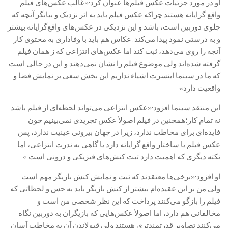
او در مورد جزئیات عکس فیلم‌ها عنوان کرد:«غالب عکس‌های فیلم
واقع گرایانه هستند چراکه عکس فیلم باید به اثر نزدیک و بیانگر آنچه که
جلوی دوربین است، باشد و این نزدیکی در عکس‌های واقع‌گرایانه بیشتر
و به درستی نمود پیدا می‌کند .عکاس هم باید با وفاداری به محتوی کار
آنچه را روی می‌دهد، ثبت کند اما عکس‌های انتزاعی که ز همان فیلم
گرفته شده‌اند ولی موضوع فیلم را نشان نمی‌دهند و این در حالی است
که ما در سینما اینسرت اشیاء نداریم این بخش سعی بر نمایش فضا و
واقعیت دارد»
این منتقد سینما افزود:«عکس انتزاعی می‌تواند لحظه‌ای از فیلم باشد
نه تمام کار؛همچنین در فیلم اصولأ عکس تجریدی نمی‌بینیم چون
فایده‌ای برای مخاطب ندارد، زیرا در جهان بیرونی عینیت ندارد، پس
عکس فیلم یا ساختار واقع گرایانه دارد یا گاهی به ندرت انتزاعی، اما
نکته دیگری که اهمیت دارد ثبت کنش‌های فیزیکی و درونی است.»
او افزود:«برخی‌ها معتقدند که ثبت و نمایش کنش بازیگر مهم است
ولی من بر این عقیده‌ام بیشتر از کنش بازیگر باید به حس و لحظاتی که
فیلم را بازگو می‌کنند پرداخت که این نظر شخصی من است و
مخالفانی هم دارد، اما اصولأ عکس‌هایی که بازیگران به دوربین نگاه
می‌کنند تصاویر قدرتمندتری هستند ولی قبولاندن آن به مخاطب آسان