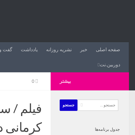
صفحه اصلی
خبر
نشریه روزانه
یادداشت
گفت و 
دوربین.نت
بیشتر
0
جستجو
فیلم / س
برای:
کرمانی در
جدول برنامه‌ها