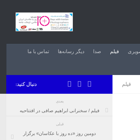
Skip to content
ویری
فیلم
صدا
دیگر رسانه‌ها
تماس با ما
فیلم
دنبال کنید:
بعدی
فیلم / سخنرانی ابراهیم صافی در افتتاحیه
قبلی
دومین روز «ده روز با عکاسان» برگزار