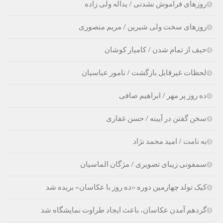
روزهای فراموش نشدنی / یداله ولی زاده
روزهای سخت ولی شیرین / مریم منصوری
حیف از تمام شدن / کامیار کوشان
لحظات غیرقابل بازگشت / نامور عباسیان
ده روز پر مهر / ابراهیم صافی
سخن گفتن در آیینه / حسن غفارى
به نامت / امید محمد نژاد
سمفونی زیبای تصویری / مژگان الماسیان
کیک تولد چهارمین دوره «ده روز با عکاسان» بریده شد
گردهم آمدن عکاسان، باعث ایجاد طراوت نمایشگاه شد