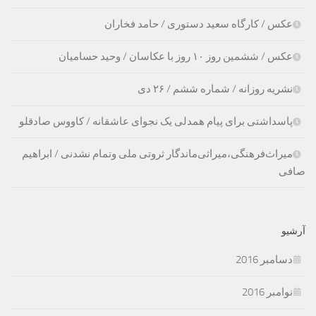
عکس / کارگاه سعید دستوری / حامد فخاران
عکس / ششمین روز ۱۰ روز با عکاسان / وحید حسامیان
نشریه روزانه / شماره ششم / ۲۶ دی
پاسداشتی برای پیام همدلی یک نجوای عاشقانه / کاووس صادقلو
میراث‌فرهنگی،‌میراثی‌ماندگار ثروتی ملی وتمام نشدنی / ابراهیم
صافی
آرشیو
دسامبر 2016
نوامبر 2016