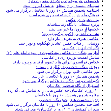
عکسها در هر موقعیتی رنگبندی متفاوت دارد
سینمای مستند ایران متعلق به نسل امروز است
اختتامیه پنجمین همایش ۱۰ روز با عکاسان برگزار می شود
فرهنگ ما بیش از گذشته تصویری شده است
بیان ذهنیت در عکس
پرتره تبلیغاتی با نگاه زیباشناسانه
عکسها از درون ما خبر می دهند
نشست آشنایی با کویر و کویرنوردی”
عکاسی هنری به تعریف نیاز دارد
رونمایی از کتاب عکس عشایر کهگیلویه و بویراحمد
نگاه انتقادی در عکاسی
آغاز نمایشگاه ۱۰ عکاس پیشکسوت در موزه امام علی (ع)
نمایش اهمیت نورپردازی در عکاسی
عكاس فرانسوي:ايراني ها با تصوير ارتباط و پيوند دارند
روز دوم نگاه شخصي در گالري زمستان
تور عكاسي قلب تهران برگزار مي شود
پنجمین همایش ۱۰ روز با عکاسان آغاز شد
نکوداشت و نمایشگاه ۱۰ عکاس برگزار مي شود
استقبال از نگاه شخصی عکاسان
۱۰ روز با عکاسان چه عکس هایی را به نمایش می گذارد؟
برنامه پنجمین همایش ۱۰ روز با عکاسان
جدول نشست های بخش نگاه شخصی
افتتاحیه پنجمین همایش ۱۰ روز با عکاسان برگزار می شود
مدیران کمیته‌های «۱۰ روز با عکاسان» معرفی شدند