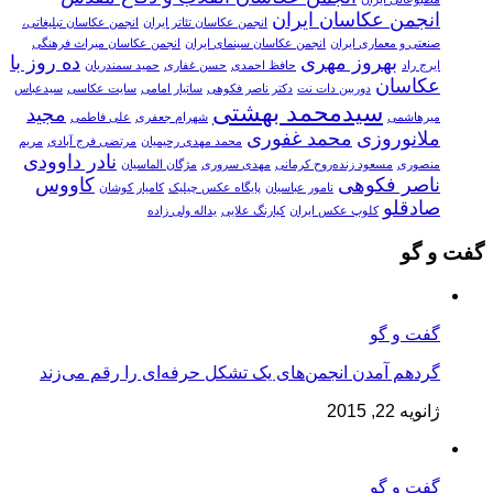
انجمن عکاسان ایران
انجمن عکاسان تئاتر ایران
انجمن عکاسان تبلیغاتی،
صنعتی و معماری ایران
انجمن عکاسان سینمای ایران
انجمن عکاسان میراث فرهنگی
بهروز مهری
ده روز با
ایرج راد
حافظ احمدی
حسن غفارى
حمید سمندریان
عکاسان
دوربین دات نت
دکتر ناصر فکوهی
ساتیار امامی
سایت عکاسی
سیدعباس
سیدمحمد بهشتی
مجید
میرهاشمی
شهرام جعفری
علی فاطمی
ملانوروزی
محمد غفوری
محمد مهدی رحیمیان
مرتضی فرج آبادی
مریم
نادر داوودی
منصوری
مسعود زنده‌‫روح کرمانی‬‬
مهدی سروری
مژگان الماسیان
ناصر فکوهی
کاووس
نامور عباسیان
پایگاه عکس چیلیک
کامیار کوشان
صادقلو
کلوپ عکس ایران
کیارنگ علایی
یداله ولی زاده
گفت و گو
گفت و گو
گردهم آمدن انجمن‌های یک تشکل حرفه‌ای را رقم می‌زند
ژانویه 22, 2015
گفت و گو