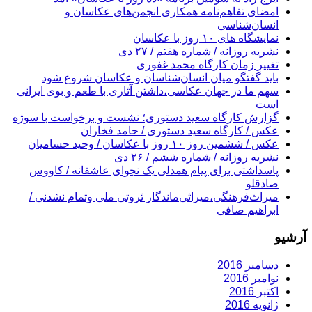
امضای تفاهم‌نامه همکاری انجمن‌های عکاسان و
انسان‌شناسی
نمایشگاه های ۱۰ روز با عکاسان
نشریه روزانه / شماره هفتم / ۲۷ دی
تغییر زمان کارگاه محمد غفوری
باید گفتگو میان انسان‌شناسان و عکاسان شروع شود
سهم ما در جهان عکاسی،داشتن آثاری با طعم و بوی ایرانی
است
گزارش کارگاه سعید دستوری؛ نشست و برخواست با سوژه
عکس / کارگاه سعید دستوری / حامد فخاران
عکس / ششمین روز ۱۰ روز با عکاسان / وحید حسامیان
نشریه روزانه / شماره ششم / ۲۶ دی
پاسداشتی برای پیام همدلی یک نجوای عاشقانه / کاووس
صادقلو
میراث‌فرهنگی،‌میراثی‌ماندگار ثروتی ملی وتمام نشدنی /
ابراهیم صافی
آرشیو
دسامبر 2016
نوامبر 2016
اکتبر 2016
ژانویه 2016