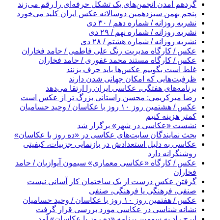
گردهم آمدن انجمن‌های یک تشکل حرفه‌ای را رقم می‌زند
پنجم بهمن سیزدهمین دوسالانه عکس ایران کلید می‌خورد
نشریه روزانه / شماره دهم / ۳۰ دی
نشریه روزانه / شماره نهم / ۲۹ دی
نشریه روزانه / شماره هشتم / ۲۸ دی
عکس / کارگاه مدیریت رنگ علی فاطمی / حامد فخاران
عکس / کارگاه مستند محمد غفوری / حامد فخاران
غلط است بگوییم عکس‌ها باید حرف بزنند
ظرفیت‌هایی که امکان جهانی شدن دارند
برنامه‌های هفتگی، عکاسی ایران را ارتقا می‌دهد
رضا میرکریمی: محسن راستانی بزرگ تر از عکس است
عکس / هشتمین روز ۱۰ روز با عکاسان / وحید حسامیان
کمتر هزینه کنیم
نشست «عکاسی در شهر» برگزار شد
بحث نمایندگان سایت‌های عکاسی در «ده روز با عکاسان»
عکاسی به دلیل استعدادش در بازنمایی جزییات، کیفیتی
روشنگرانه دارد
عکس / کارگاه «عکاسی معماری» سیمون آیوازیان / حامد
فخاران
گرفتن عکس درست از یک ساختمان کار آسانی نیست
صنفی، فرهنگی یا فرهنگی، صنفی
عکس / هفتمین روز ۱۰ روز با عکاسان / وحید حسامیان
نشانه شناسی در عکاسی مورد بررسی قرار گرفت
ایرج راد به سومین برنامه «ده روز با عکاسان» آمد