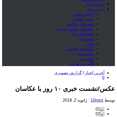
تماس با ما
دوربین.نت
آژانس عکس
اخبار عکاسی
سفرهای عکاسی
جشنواره عکس خبری
نمایشگاه سال
دووونات
فیلم
لینک‌های عکاسی
مالتی‌مدیا
عضویت
آگهی در سایت
آخرین اخبار
/
گزارش تصویری
0
عکس/نشست خبری ۱۰ روز با عکاسان
توسط
10rooz
·
ژانویه 2, 2016