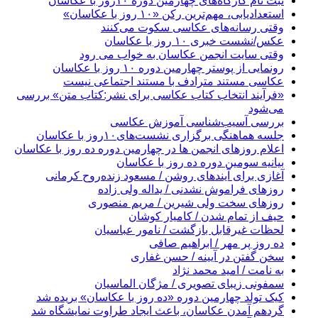
ثبت نام کارگاه‌های چهارمین دوره ۱۰روز با عکاسان
استعدادیابی، مهم‌ترین رکن «۱۰ روز با عکاسان»
وقتی رسانه‌های عکاسی سکوت می‌کنند
عکس/نشست خبری ۱۰ روز با عکاسان
وقتی سایت انجمن عکاسان به خواب می رود
رونمایی از پوستر چهارمین دوره ۱۰ روز با عکاسان
عکاسی مستند مترادف با مستند اجتماعی نیست
«فرآیند انتخاب کتاب‌ عکاسی برای نشر:کتاب متن» بررسی
می‌شود
بررسی آسیب‌شناسی آموزش عکاسی
جلسه هماهنگی برگزاری نشست‌های۱۰روز با عکاسان
اعلام روزهای انجمن ها در چهارمین دوره ده روز با عکاسان
بیانیه سومین دوره ده روز با عکاسان
آغازی برای آینده‫ای روشن‬‬ / مسعود زنده‌‫روح کرمانی‬‬
روزهای فراموش نشدنی / یداله ولی زاده
روزهای سخت ولی شیرین / مریم منصوری
حیف از تمام شدن / کامیار کوشان
لحظات غیرقابل بازگشت / نامور عباسیان
ده روز پر مهر / ابراهیم صافی
سخن گفتن در آیینه / حسن غفارى
به نامت / امید محمد نژاد
سمفونی زیبای تصویری / مژگان الماسیان
کیک تولد چهارمین دوره «ده روز با عکاسان» بریده شد
گردهم آمدن عکاسان، باعث ایجاد طراوت نمایشگاه شد