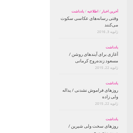
آخرین اخبار
/
اطلاعیه
/
یادداشت
وقتی رسانه‌های عکاسی سکوت
می‌کنند
ژانویه 3, 2016
یادداشت
آغازی برای آینده‫ای روشن‬‬ /
مسعود زنده‌‫روح کرمانی‬‬
ژانویه 22, 2015
یادداشت
روزهای فراموش نشدنی / یداله
ولی زاده
ژانویه 22, 2015
یادداشت
روزهای سخت ولی شیرین /
مریم منصوری