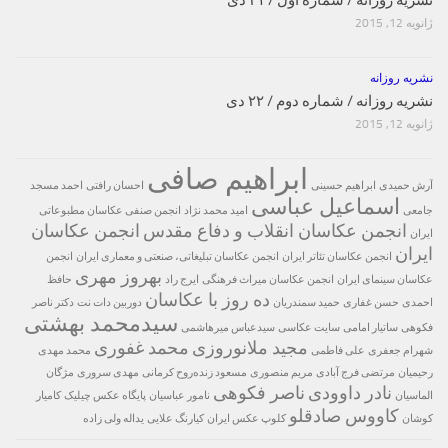
ژانویه 12, 2015
نشریه روزانه
نشریه روزانه / شماره دوم / ۲۲ دی
ژانویه 12, 2015
ابراهیم صافی
آرش حمیدی
ابراهیم حسینی
احسان رافتی
احمد مسجد
اسماعیل عباسی
جامعی
امید محمد نژاد
انجمن صنفی عکاسان مطبوعاتی
انجمن عکاسان انقلاب و دفاع مقدس
انجمن عکاسان
ایران
ایران
انجمن عکاسان تئاتر ایران
انجمن عکاسان تبلیغاتی، صنعتی و معماری ایران
انجمن
بهروز مهری
عکاسان سینمای ایران
انجمن عکاسان میراث فرهنگی
ایرج راد
حافظ
ده روز با عکاسان
احمدی
حسن غفارى
حمید سمندریان
دوربین دات نت
دکتر ناصر
سیدمحمد بهشتی
فکوهی
ساتیار امامی
سایت عکاسی
سیدعباس میرهاشمی
مجید ملانوروزی
محمد غفوری
شهرام جعفری
علی فاطمی
محمد مهدی
رحیمیان
مرتضی فرج آبادی
مریم منصوری
مسعود زنده‌‫روح کرمانی‬‬
مهدی سروری
مژگان
نادر داوودی
ناصر فکوهی
الماسیان
نامور عباسیان
پایگاه عکس چیلیک
کامیار
کاووس صادقلو
کوشان
کلوپ عکس ایران
کیارنگ علایی
یداله ولی زاده