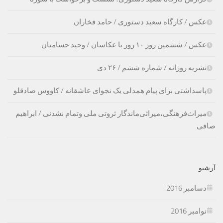
عکس / کارگاه سعید دستوری / حامد فخاران
عکس / ششمین روز ۱۰ روز با عکاسان / وحید حسامیان
نشریه روزانه / شماره ششم / ۲۶ دی
پاسداشتی برای پیام همدلی یک نجوای عاشقانه / کاووس صادقلو
میراث‌فرهنگی،‌میراثی‌ماندگار ثروتی ملی وتمام نشدنی / ابراهیم
صافی
آرشیو
دسامبر 2016
نوامبر 2016