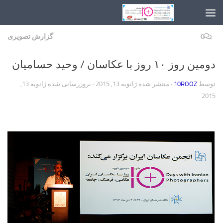
Skip to content
0
گزارش تصویری
دومین روز ۱۰ روز با عکاسان / وحید حسامیان
توسط
10ROOZ
· منتشر شده
ژانویه 13, 2015
· بروزرسانی شده
ژانویه 13,
2015