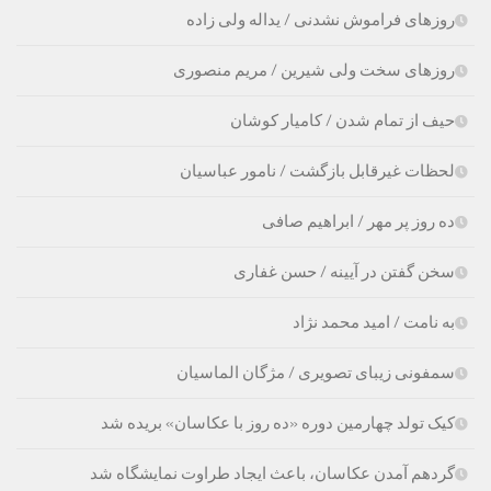
روزهای فراموش نشدنی / یداله ولی زاده
روزهای سخت ولی شیرین / مریم منصوری
حیف از تمام شدن / کامیار کوشان
لحظات غیرقابل بازگشت / نامور عباسیان
ده روز پر مهر / ابراهیم صافی
سخن گفتن در آیینه / حسن غفارى
به نامت / امید محمد نژاد
سمفونی زیبای تصویری / مژگان الماسیان
کیک تولد چهارمین دوره «ده روز با عکاسان» بریده شد
گردهم آمدن عکاسان، باعث ایجاد طراوت نمایشگاه شد